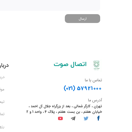
ارسال
​اتصال صوت
دربار
دربا
تماس با ما
(021)
57921000
موق
آدرس ما
تیم
تهران ، کارگر شمالی ، بعد از بزرگراه جلال آل احمد ،
خیابان هفتم ، بن بست هفتم ، پلاک 4 ، واحد 1 و 2
تما
رزو