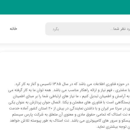
خانه
بگرد
اتصال جوان پردازش ارائه دهنده راهکار های هوشمند تجاری در حوزه فناوری اطلاعات می باشد که در سال 1385 تاسیس و آغاز به کار کرد.
ا مشتری ، فهم نیاز و ارائه راهکار مناسب می باشد. همه توان ما به کار گرفته می
آرامش و اطمینان تبدیل کنیم ، ما نیاز های ارتباطی شما را بر مبنای اطمینان
یستگاهی است با فناوری های مطمئن و یکتا. اتصال جوان پردازش به عنوان یکی
از برترین تامین کنندگان تجهیزات شبکه با بیش از 1200 مشتری در سرتا سر ایران و با داشتن نمایندگی در بیش از 20 استان کشور آماده خدمت
اه نت استاک که تمامی حقوق مادی و معنوی آن متعلق به شرکت پارس سیستم
سیسکو و سرور های کامپیوتری می باشد. نت استاک به طور پیوسته تلاش خواهد
ن توجه بیشتری نماید.