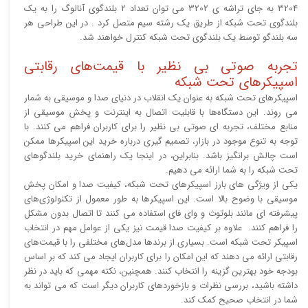
3204 به جای تراشه ی 3202 می توان تعداد 2 بلندگوی آنالوگ را به یک
بلندگوی تحت شبکه از طریق یک رشته سیم متصل کرد . در این طراحی هر
سه بلندگو توسط یک بلندگوی تحت شبکه کنترل خواهند شد.
تجربه صوتی بی‌ نظیر با قیمت‌های رقابتی
اسپیکرهای تحت شبکه
اسپیکرهای تحت شبکه به عنوان یک انقلاب در دنیای صدا و موسیقی به شمار
می ‌روند. این دستگاه‌ها با قابلیت اتصال به اینترنت و پخش موسیقی از
منابع مختلف، تجربه ‌ای صوتی بی ‌نظیر را برای کاربران فراهم می‌ کنند. با
توجه به تنوع موجود در بازار، تصمیم‌ گیری درباره خرید این اسپیکرها ممکن
است چالش ‌برانگیز باشد. بنابراین، در اینجا یک راهنمای خرید بلندگوهای
تحت شبکه را به شما ارائه می‌ دهیم.
یکی از ویژگی‌ های بارز اسپیکرهای تحت شبکه، کیفیت صدا و امکان پخش
موسیقی با وضوح بالا است. این اسپیکرها به طور معمول از تکنولوژی‌های
پیشرفته ‌ای مانند بلوتوث و وای‌ فای استفاده می ‌کنند تا اتصال بدون مشکل
را فراهم کنند. علاوه بر کیفیت صدا قیمت نیز یکی از عوامل مهم در انتخاب
اسپیکر تحت شبکه است. بسیاری از برندها مدل‌های مختلفی را با قیمت‌های
رقابتی ارائه می ‌دهند که این امکان را برای کاربران ایجاد می کند که بر اساس
بودجه خود بهترین گزینه را انتخاب کنند. همچنین، نکته مهمی که باید در نظر
داشته باشید، بررسی نظرات و بازخوردهای کاربران دیگر است که می ‌تواند به
شما در انتخاب صحیح کمک کند.