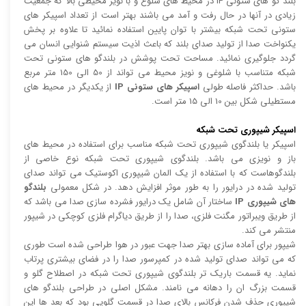
بلند گو های ستونی IP در محیط های شلوغ و با نویز محیطی بالا که جمعیت
زیادی در آنها در حال رفت و آمد می باشند بهتر است از تعداد اسپیکر های
ستونی تحت شبکه بیشتر با توان پایین استفاده نمائید تا علاوه بر پخش
یکنواخت صدا از تولید صدای بلند که باعث اذیت سیستم شنوایی انسان می
گردد جلوگیری نمائید. مساحت تحت پوشش در بلندگو های ستونی تحت
شبکه متناسب با شلوغی و نویز محیط می تواند از 50 الی 150 متر مربع
باشد. حداکثر فاصله طولی
اسپیکر های ستونی IP
از یکدیگر در محیط های
مستطیلی شکل بین 10 الی 15 متر است.
اسپیکر شیپوری تحت شبکه
اسپیکر یا بلندگوی شیپوری تحت شبکه مناسب برای استفاده در محیط های
باز و نویزی می باشد. بلندگوی شیپوری تحت شبکه نوع خاصی از
بلندگوهاست که با استفاده از یک المان شیپوری اکوستیک می تواند صدای
تولید شده در درایور را به طور موثر افزایش دهد. در شکل معمولی
بلندگو
های شیپوری IP
ساختار آن شامل یک درایور فشرده سازی صدا می باشد که
از طریق ویبراتور مگنت فلزی، صدا را از طریق دیاگرام فلزی کوچکی در شیپور
منتشر می کند.
شیپور برای آماده سازی بهتر صدا جهت عبور در هوا طراحی شده است طوری
که می تواند صدای تولید شده در کمپرسور صدا را در فضای بیشتری پرتاب
نماید. یه قسمت باریک تر بلندگوی شیپوری تحت شبکه در اصطلاح گلو و
قسمت بزرگ ان را دهانه می نامند. مشکل اصلی در طراحی بلندگو های
شیپوری حذف شدن فرکانس بالای صدا در قسمت گلویی بود که بعد ها این