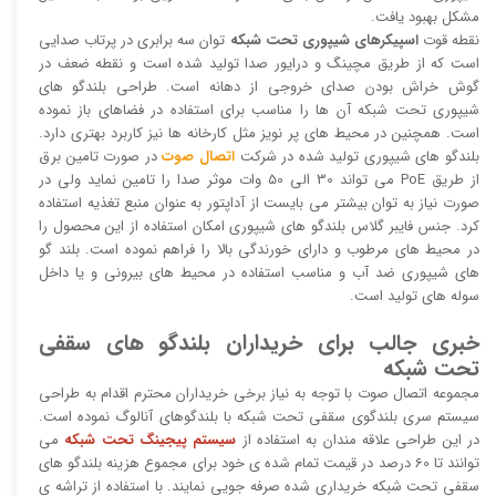
مشکل بهبود یافت.
نقطه قوت
اسپیکرهای شیپوری تحت شبکه
توان سه برابری در پرتاب صدایی
است که از طریق مچینگ و درایور صدا تولید شده است و نقطه ضعف در
گوش خراش بودن صدای خروجی از دهانه است. طراحی بلندگو های
شیپوری تحت شبکه آن ها را مناسب برای استفاده در فضاهای باز نموده
است. همچنین در محیط های پر نویز مثل کارخانه ها نیز کاربرد بهتری دارد.
بلندگو های شیپوری تولید شده در شرکت
اتصال صوت
در صورت تامین برق
از طریق PoE می تواند 30 الی 50 وات موثر صدا را تامین نماید ولی در
صورت نیاز به توان بیشتر می بایست از آداپتور به عنوان منبع تغذیه استفاده
کرد. جنس فایبر گلاس بلندگو های شیپوری امکان استفاده از این محصول را
در محیط های مرطوب و دارای خورندگی بالا را فراهم نموده است. بلند گو
های شیپوری ضد آب و مناسب استفاده در محیط های بیرونی و یا داخل
سوله های تولید است.
خبری جالب برای خریداران بلندگو های سقفی
تحت شبکه
مجموعه اتصال صوت با توجه به نیاز برخی خریداران محترم اقدام به طراحی
سیستم سری بلندگوی سقفی تحت شبکه با بلندگوهای آنالوگ نموده است.
در این طراحی علاقه مندان به استفاده از
سیستم پیجینگ تحت شبکه
می
توانند تا 60 درصد در قیمت تمام شده ی خود برای مجموع هزینه بلندگو های
سقفی تحت شبکه خریداری شده صرفه جویی نمایند. با استفاده از تراشه ی