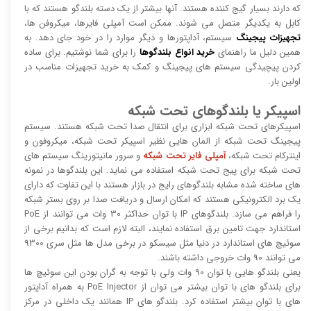
که دارند بسیار گیج کننده هستند. آنها بیشتر از یک دسته بلندگو هستند که با
کابل به یکدیگر متصل می شوند. ممکن است آمپلی فایرها، میکروفن ها،
تجهیزات پیجینگ
سیستم، آداپتورها و دیگر موارد را در خود جای دهد. به
همین دلیل ما راهنمای
خرید انواع بلندگوها
را برای شما نوشتیم. برای ساده
کردن پیچیدگی سیستم های پیجینگ و کمک به خرید تجهیزات مناسب در
اولین بار.
اسپیکر یا بلندگوهای تحت شبکه
اسپیکرهای تحت شبکه ابزاری برای انتقال صدا تحت شبکه هستند. سیستم
پیجینگ تحت شبکه از المان هایی نظیر اسپیکر تحت شبکه، میکروفون و
اینترکام تحت شبکه،
آمپلی فایر تحت شبکه
و سرور مانیتورینگ سیستم های
تحت شبکه برای پیج تحت شبکه استفاده می نماید. این بلندگوها در نمونه
های ساخته شده مشابه بلندگوهای رایج در بازار هستند با این تفاوت که دارای
یک برد الکترونیکی هستند که امکان ارسال و دریافت صدا بر روی بستر شبکه
را فراهم می سازد. بلندگوهای IP با توان حداکثر 30 وات می توانند از PoE
استاندارد جهت تامین برق استفاده نمایند، البته لازم است که بدانیم برخی از
سوئیچ های استاندارد در دنیا مثل سیسکو در برخی مدل ها مثل سری 9300
می توانند 90 وات خروجی داشته باشند.
یعنی بلندگو هایی با توان 90 وات ولی با توجه به گران بودن این سوئیچ ها
برای بلندگو های با توان بیشتر می توان از PoE Injector به همراه آداپتور
های با توان بیشتر استفاده کرد. بلندگو های IP همانند یک داخلی در مرکز