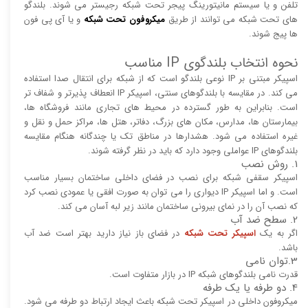
تلفن و یا سیستم مانیتورینگ پیجر تحت شبکه رجیستر می شوند. بلندگو
های تحت شبکه می توانند از طریق
میکروفون تحت شبکه
و یا آی پی فون
ها پیج شوند.
نحوه انتخاب بلندگوی IP مناسب
اسپیکر مبتنی بر IP نوعی بلندگو است که از شبکه برای انتقال صدا استفاده
می کند. در مقایسه با بلندگوهای سنتی، اسپیکر IP انعطاف پذیرتر و شفاف تر
است. بنابراین به طور گسترده در محیط های تجاری مانند فروشگاه ها،
بیمارستان ها، مدارس، مکان های بزرگ، دفاتر، هتل ها، مراکز حمل و نقل و
غیره استفاده می شود. هشدارها در مناطق تک یا چندگانه هنگام مقایسه
بلندگوهای IP عواملی وجود دارد که باید در نظر گرفته شوند.
1. روش نصب
اسپیکر سقفی شبکه برای نصب در فضای داخلی ساختمان بسیار مناسب
است. و اما اسپیکر IP دیواری را می توان به صورت افقی یا عمودی نصب کرد
که نصب آن را در نمای بیرونی ساختمان مانند زیر لبه آسان می کند.
2. سطح ضد آب
اگر به یک
اسپیکر تحت شبکه
در فضای باز نیاز دارید بهتر است ضد آب
باشد.
3.توان نامی
قدرت نامی بلندگوهای شبکه IP در بازار متفاوت است.
4. دو طرفه یا یک طرفه
میکروفون داخلی در اسپیکر تحت شبکه باعث ایجاد ارتباط دو طرفه می شود.