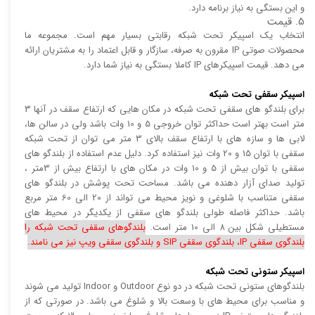
و این بستگی به نیاز برنامه دارد.
5. قیمت
انتخاب یک اسپیکر تحت شبکه رقابتی بسیار مهم است. مجموعه ما
محصولات صوتی IP مقرون به صرفه، سازگار و قابل اعتماد را به مشتریان ارائه
می دهد. قیمت اسپیکرهای IP کاملا بستگی به نیاز شما دارد.
اسپیکر سقفی تحت شبکه
برای بلندگو های سقفی تحت شبکه در مکان هایی که ارتفاع سقف در آنها 3
متر است بهتر است حداکثر توان خروجی 5 و 10 وات باشد ولی در سالن ها،
لابی ها و سازه های با ارتفاع سقف بالای 3 متر می توان از تحت شبکه
سقفی با توان 15 و 20 وات نیز استفاده کرد. دلیل عدم استفاده از بلندگو های
سقفی با توان بیش از 5 و 10 وات در مکان های با ارتفاع بیش از 3متر ،
تولید صدای آزار دهنده می باشد. مساحت تحت پوشش در بلندگو های
سقفی متناسب با شلوغی و نویز محیط می تواند از 20 الی 60 متر مربع
باشد. حداکثر فاصله طولی بلندگو های سقفی از یکدیگر در محیط های
مستطیلی شکل بین 8 الی 10 متر است.
بلندگوهای سقفی تحت شبکه را
بلندگوی سقفی IP، بلندگوی سقفی SIP و بلندگوی سقفی ویپ نیز می نامند.
اسپیکر ستونی تحت شبکه
بلندگوهای ستونی تحت شبکه در دو نوع Outdoor و Indoor تولید می شوند
و مناسب برای محیط های با وسعت بالا و شلوغ می باشد. در صورتی که از