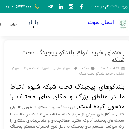
ورود
/
ثبت نام در سایت
021 - 57921000​​​​​​​
حساب کاربری من
​اتصال صوت
خانه
ت
تغییر گذر واژه
۰
سفارشات
راهنمای خرید انواع بلندگو پیجینگ تحت
خروج از حساب کاربری
شبکه
۲۷ اسفند ۱۴۰۰
بلاگ
اسپیکر ستونی
،
اسپیکر تحت شبکه
،
اسپیکر
سقفی
،
خرید بلندگو تحت شبکه
بلندگوهای پیجینگ تحت شبکه شیوه ارتباط
ما در مناطق بزرگ و مکان های مختلف را
متحول کرده است.
این دستگاه‌های دیجیتال از فناوری IP برای
انتقال سیگنال‌های صوتی از طریق شبکه استفاده می‌کنند که در مقایسه با
سیستم‌های پیجینگ آنالوگ سنتی، انعطاف‌پذیری و مقیاس‌پذیری بیشتری را
ارائه می‌کنند. سیستم های پیجینگ به دلیل تنوع
تجهیزات سیستم پیجینگ