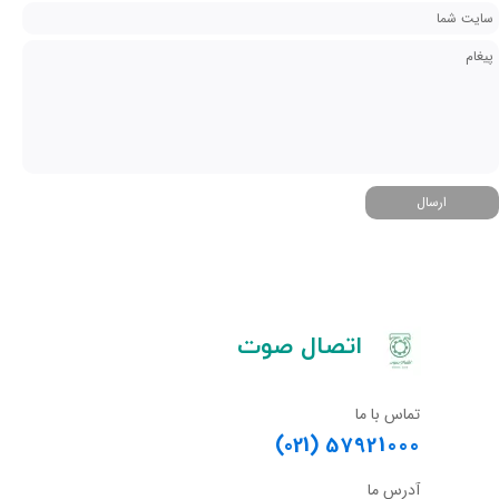
ارسال
​اتصال صوت
تماس با ما
(021)
57921000
آدرس ما