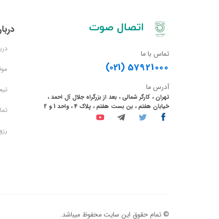
​اتصال صوت
دربار
دربا
تماس با ما
(021)
57921000
موق
آدرس ما
تیم
تهران ، کارگر شمالی ، بعد از بزرگراه جلال آل احمد ،
خیابان هفتم ، بن بست هفتم ، پلاک 4 ، واحد 1 و 2
تما
رزو
© تمام حقوق این سایت محفوظ میباشد.